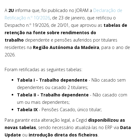
A
2U
informa que, foi publicado no JORAM a
Declaração de
Retificação n.º 10/2026
, de 23 de janeiro, que retificou o
Despacho n.º 19/2026, de 20/01, que aprovou as
tabelas de
retenção na fonte sobre rendimentos do
trabalho
dependente e pensões auferidos por titulares
residentes na
Região Autónoma da Madeira
, para o ano de
2026.
Foram retificadas as seguintes tabelas:
Tabela I - Trabalho dependente
- Não casado sem
dependentes ou casado 2 titulares;
Tabela II - Trabalho dependente
- Não casado com
um ou mais dependentes;
Tabela IX
- Pensões Casado, único titular;
Para garantir esta alteração legal, a Cegid
disponibilizou as
novas tabelas
, sendo necessário atualizá-las no ERP via
Data
Update
ou
introdução direta dos ficheiros
.