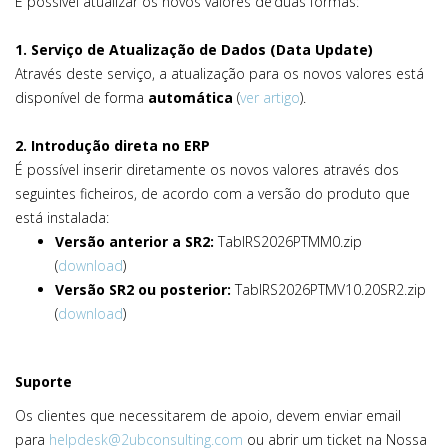
É possível atualizar os novos valores de duas formas:
1. Serviço de Atualização de Dados (Data Update)
Através deste serviço, a atualização para os novos valores está
disponível de forma
automática
(
ver artigo
).
2. Introdução direta no ERP
É possível inserir diretamente os novos valores através dos
seguintes ficheiros, de acordo com a versão do produto que
está instalada:
Versão anterior a SR2:
TabIRS2026PTMM0.zip
(
download
)
Versão SR2 ou posterior:
TabIRS2026PTMV10.20SR2.zip
(
download
)
Suporte
Os clientes que necessitarem de apoio, devem enviar email
para
helpdesk@2ubconsulting.com
ou abrir um ticket na Nossa