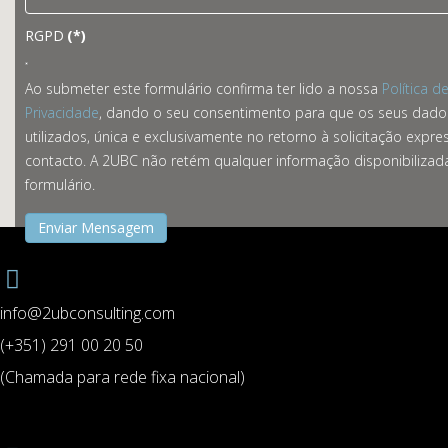
RGPD
(*)
Ao submeter este formulário confirma ter lido a nossa
Política d
Privacidade
, dando o seu consentimento para que os seus dado
utilizados, única e exclusivamente no retorno à solicitação expre
contacto. A 2UBC não retém qualquer informação disponibilizad
formulário.
Enviar Mensagem
info@2ubconsulting.com
(+351) 291 00 20 50
(Chamada para rede fixa nacional)