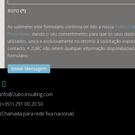
RGPD
(*)
Ao submeter este formulário confirma ter lido a nossa
Política d
Privacidade
, dando o seu consentimento para que os seus dado
utilizados, única e exclusivamente no retorno à solicitação expre
contacto. A 2UBC não retém qualquer informação disponibilizad
formulário.
Enviar Mensagem
info@2ubconsulting.com
(+351) 291 00 20 50
(Chamada para rede fixa nacional)