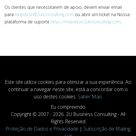
Os clientes que necessitarem de apoio, devem enviar email
para
helpdesk@2ubconsulting.com
ou abrir um ticket na Nossa
plataforma de suporte
https://helpdesk.2ubconsulting.com
.
COOKIESACCEPT
Este site utiliza cookies para otimizar a sua experiência. Ao
continuar a navegar neste site, está a concordar com o
uso destes cookies.
Saber Mais
Eu compreendo
Copyright © 2007 - 2026. 2U Business Consulting - All
Rights Reserved
Proteção de Dados e Privacidade
|
Subscrição de Mailing