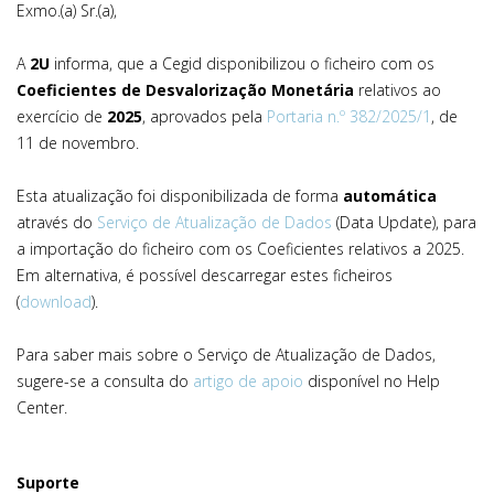
Exmo.(a) Sr.(a),
A
2U
informa, que a Cegid disponibilizou o ficheiro com os
Coeficientes de Desvalorização Monetária
relativos ao
exercício de
2025
, aprovados pela
Portaria n.º 382/2025/1
, de
11 de novembro.
Esta atualização foi disponibilizada de forma
automática
através do
Serviço de Atualização de Dados
(Data Update), para
a importação do ficheiro com os Coeficientes relativos a 2025.
Em alternativa, é possível descarregar estes ficheiros
(
download
).
Para saber mais sobre o Serviço de Atualização de Dados,
sugere-se a consulta do
artigo de apoio
disponível no Help
Center.
Suporte